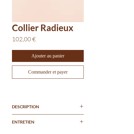
Collier Radieux
Prix
102,00 €
Ajouter au panier
Commander et payer
DESCRIPTION
Nacre perle de Tahiti
ENTRETIEN
Nacre
Fragment de coquillage
Ne pas mettre en contact avec du