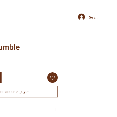
Se connecter
rumble
mander et payer