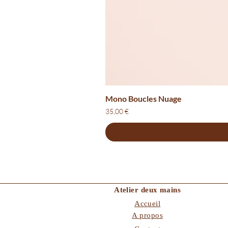
Mono Boucles Nuage
Prix
35,00 €
Atelier deux mains
Accueil
A propos