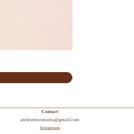
Boucles d’oreilles Brume
Prix
52,00 €
Contact
atelierdeuxmains@gmail.com
Instagram